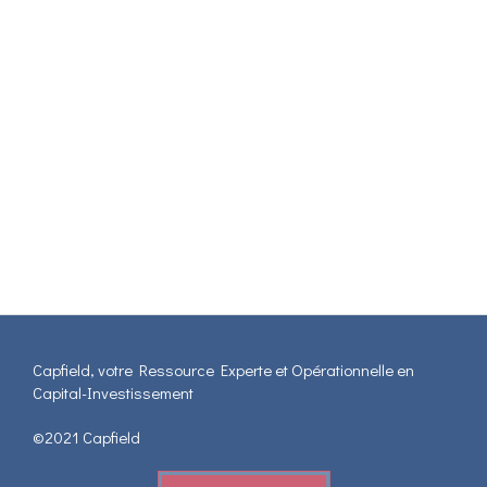
Capfield, votre Ressource Experte et Opérationnelle en
Capital-Investissement
©2021 Capfield