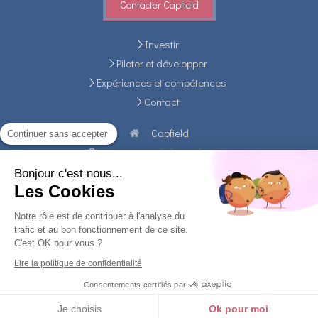
Contacter Capfield
Investir
Piloter et développer
Expériences et compétences
Contact
Capfield
Continuer sans accepter
31-35, rue de la Fédération
75015
Paris
Bonjour c'est nous...
Afficher le téléphone
Les Cookies
Plan du site
Notre rôle est de contribuer à l'analyse du
Mentions légales
trafic et au bon fonctionnement de ce site.
C'est OK pour vous ?
Lire la politique de confidentialité
Création et référencement du site par Simplébo
Consentements certifiés par
Je choisis
Ok pour moi
Appeler
Localisation